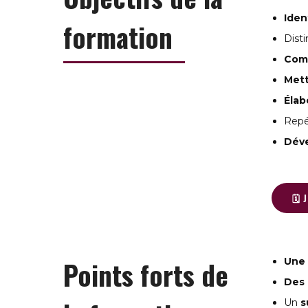
Iden
formation
Disti
Comp
Mett
Élab
Repé
Déve
🗓️
Points forts de
Une 
Des 
Un
s