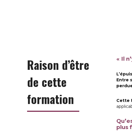
« Il 
Raison d’être
L’épui
de cette
Entre 
perdu
formation
Cette 
applica
Qu’es
plus 