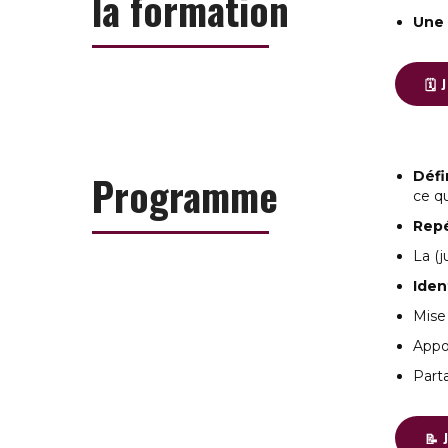
la formation
Une 
🗓️
Programme
Défi
ce qu
Repé
La (j
Iden
Mise
Appo
Part
📝 