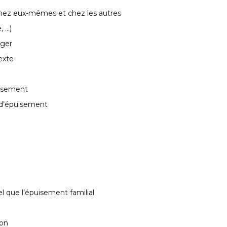
chez eux-mêmes et chez les autres
, …)
éger
exte
issement
 d’épuisement
el que l’épuisement familial
ion