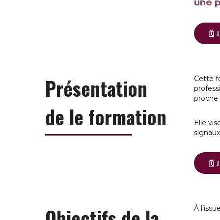
une p
🗓️
Présentation
Cette f
professi
proche 
de le formation
Elle vis
signaux
🗓️
Objectifs de la
À l’issu