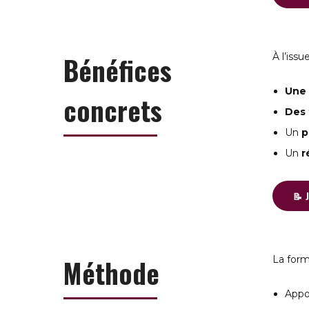
Bénéfices
À l’issu
Une 
concrets
Des 
Un
p
Un
r
📝 
Méthode
La form
Appo