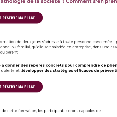
athologie de la société ? Comment s’en prém
 JE RÉSERVE MA PLACE
ormation de deux jours s’adresse à toute personne concernée – po
onnel ou familial, qu’elle soit salariée en entreprise, dans une as
ou parent.
e à
donner des repères concrets pour comprendre ce ph
 d’alerte et d
évelopper des stratégies efficaces de prévent
 JE RÉSERVE MA PLACE
e de cette formation, les participants seront capables de :