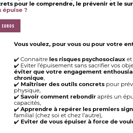
crets pour le comprendre, le prévenir et le s
s épuise ?
0 EUROS
Vous voulez, pour vous ou pour votre en
✔️ C
onnaitre
les risques psychosociaux
et
✔️ E
viter l’épuisement sans sacrifier vos obje
éviter que votre engagement enthousias
chronique
,
✔️
M
aîtriser des outils concrets
pour prév
physique
,
✔️
S
avoir comment rebondir
après un épu
capacités,
✔️
Apprendre à repérer les premiers sig
familial (chez soi et chez l’autre),
✔️
E
viter de vous épuiser à force de vou