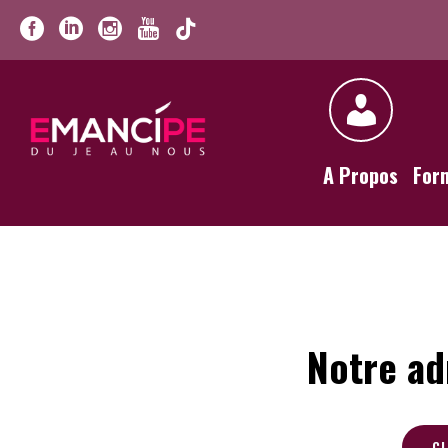
A Propos
For
Notre ad
CL