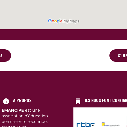
DA
S'IN
A PROPOS
ILS NOUS FONT CONFIA
EMANCIPE
est une
association d’éducation
permanente reconnue,