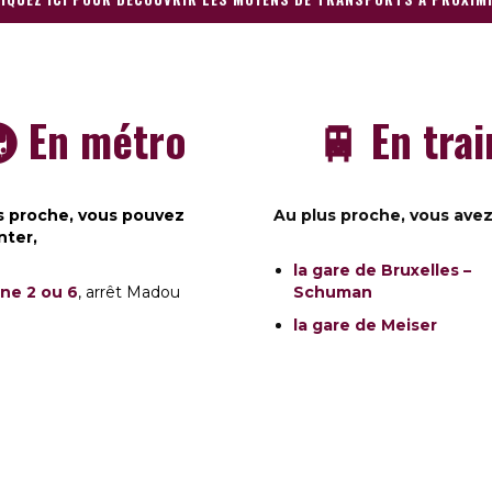
 En métro
🚆 En trai
s proche, vous pouvez
Au plus proche, vous ave
nter,
la gare de Bruxelles –
igne 2 ou 6
, arrêt Madou
Schuman
la gare de Meiser