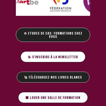
⚙️ ETUDES DE CAS: FORMATIONS CHEZ
VOUS
📝 S'INSCRIRE À LA NEWSLETTER
🚀 TÉLÉCHARGEZ NOS LIVRES BLANCS
🏢 LOUER UNE SALLE DE FORMATION