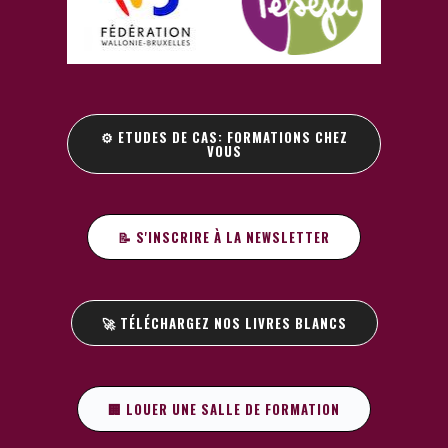
⚙️ ETUDES DE CAS: FORMATIONS CHEZ
VOUS
📝 S'INSCRIRE À LA NEWSLETTER
🚀 TÉLÉCHARGEZ NOS LIVRES BLANCS
🏢 LOUER UNE SALLE DE FORMATION