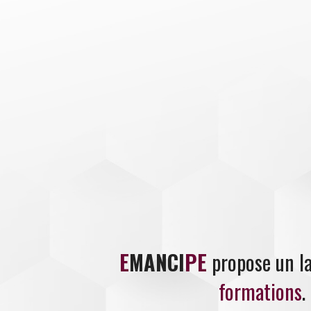
E
MANCI
PE
propose un la
formations
.