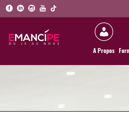
A Propos
For