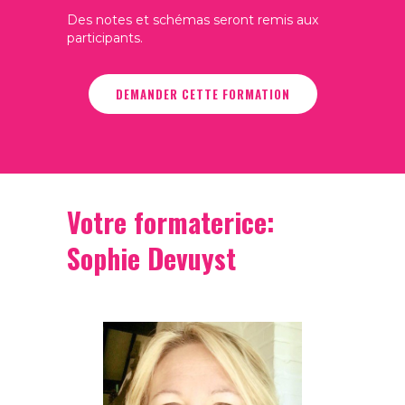
Des notes et schémas seront remis aux
participants.
DEMANDER CETTE FORMATION
Votre formaterice:
Sophie Devuyst