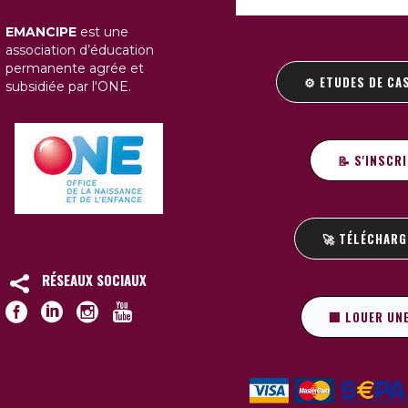
EMANCIPE
est une
association d’éducation
permanente agrée et
⚙️ ETUDES DE CA
subsidiée par l'ONE.
📝 S'INSCR
🚀 TÉLÉCHARG
RÉSEAUX SOCIAUX
🏢 LOUER UN