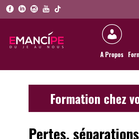
A Propos
For
Formation chez vo
Pertes, séparations