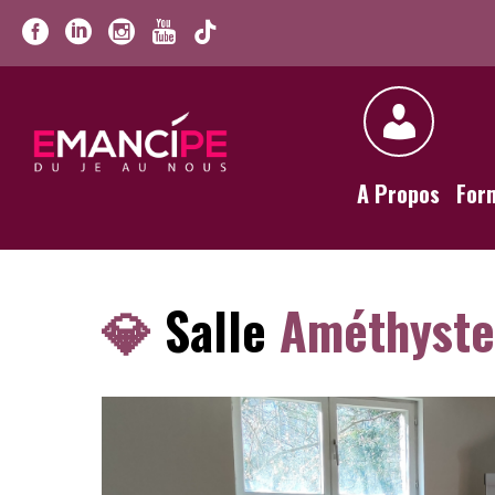
A Propos
For
💎
Salle
Améthyste