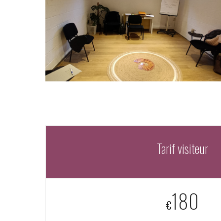
Tarif visiteur
180
€