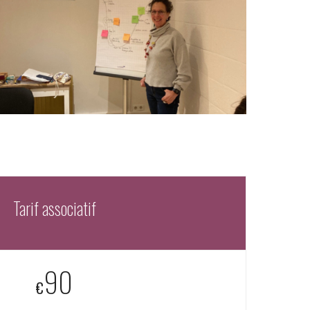
Tarif associatif
90
€