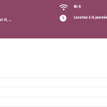
Wi-fi
Location à la journé
st-It, …