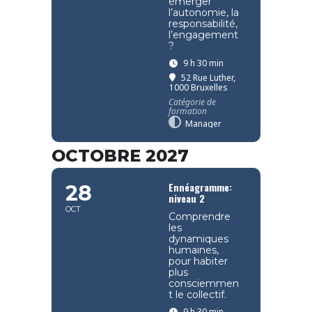
émerger
l’autonomie, la
responsabilité,
l’engagement
?
9 h 30 min
52 Rue Luther,
1000 Bruxelles
Catégorie de
formation
Manager
OCTOBRE 2027
Ennéagramme:
28
niveau 2
OCT
Comprendre
les
dynamiques
humaines,
pour habiter
plus
consciemmen
t le collectif.
9 h 30 min