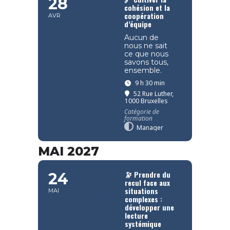
28
cohésion et la
coopération
AVR
d’équipe
Aucun de
nous ne sait
ce que nous
savons tous,
ensemble.
9 h 30 min
52 Rue Luther,
1000 Bruxelles
Catégorie de
formation
Manager
MAI 2027
🔭 Prendre du
24
recul face aux
situations
MAI
complexes :
développer une
lecture
systémique