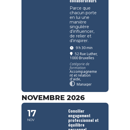
collaborateurs
Parce que
chacun porte
en lui une
manière
singulière
d’influencer,
de relier et
d’inspirer.
9 h 30 min
52 Rue Luther,
1000 Bruxelles
Catégorie de
formation
Accompagneme
nt et relation
d'aide,
Manager
NOVEMBRE 2026
Concilier
17
engagement
professionnel et
NOV
équilibre
personnel