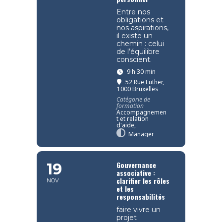
Entre nos
obligations et
nos aspirations,
il existe un
chemin : celui
de l’équilibre
conscient.
9 h 30 min
52 Rue Luther,
1000 Bruxelles
Catégorie de
formation
Accompagnemen
t et relation
d'aide,
Manager
Gouvernance
19
associative :
clarifier les rôles
NOV
et les
responsabilités
faire vivre un
projet