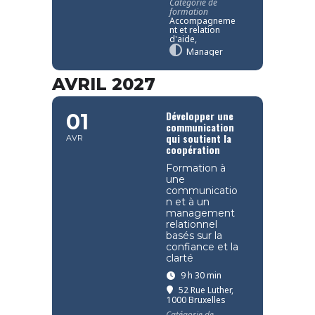
Catégorie de
formation
Accompagneme
nt et relation
d'aide,
Manager
AVRIL 2027
Développer une
01
communication
qui soutient la
AVR
coopération
Formation à
une
communicatio
n et à un
management
relationnel
basés sur la
confiance et la
clarté
9 h 30 min
52 Rue Luther,
1000 Bruxelles
Catégorie de