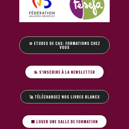
⚙️ ETUDES DE CAS: FORMATIONS CHEZ
VOUS
📝 S'INSCRIRE À LA NEWSLETTER
🚀 TÉLÉCHARGEZ NOS LIVRES BLANCS
🏢 LOUER UNE SALLE DE FORMATION