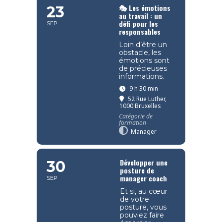
🎭 Les émotions
23
au travail : un
défi pour les
SEP
responsables
Loin d’être un
obstacle, les
émotions sont
de précieuses
informations.
9 h 30 min
52 Rue Luther,
1000 Bruxelles
Catégorie de
formation
Manager
Développer une
30
posture de
manager coach
SEP
Et si, au cœur
de votre
posture, vous
pouviez faire