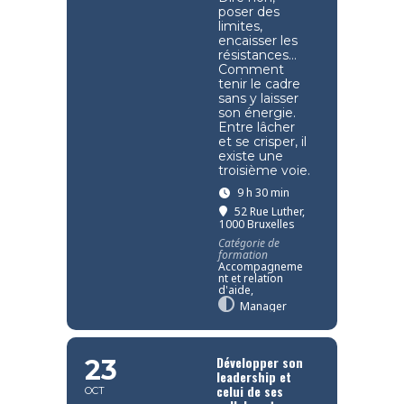
poser des
limites,
encaisser les
résistances…
Comment
tenir le cadre
sans y laisser
son énergie.
Entre lâcher
et se crisper, il
existe une
troisième voie.
9 h 30 min
52 Rue Luther,
1000 Bruxelles
Catégorie de
formation
Accompagneme
nt et relation
d'aide,
Manager
Développer son
23
leadership et
celui de ses
OCT