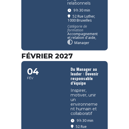
relationnels
9 h 30 min
52 Rue Luther,
1000 Bruxelles
Catégorie de
formation
Accompagnement
et relation d'aide,
Manager
FÉVRIER 2027
Du Manager au
04
leader : Devenir
responsable
FÉV
d’équipe
Inspirer,
motiver, unir
un
environneme
nt humain et
collaboratif
9 h 30 min
52 Rue