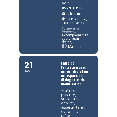
agir
autrement.
9 h 30 min
52 Rue Luther,
1000 Bruxelles
Catégorie de
formation
Accompagnemen
t et relation
d'aide,
Manager
Faire de
21
l'entretien avec
un collaborateur
JAN
un espace de
dialogue et de
mobilisation
Maîtriser
posture,
structure,
écoute,
assertivité et
éviter les
pièges