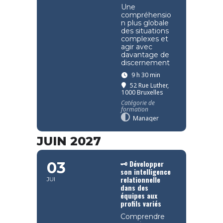
Une
compréhensio
n plus globale
des situations
complexes et
agir avec
davantage de
discernement
9 h 30 min
52 Rue Luther,
1000 Bruxelles
Catégorie de
formation
Manager
JUIN 2027
🗝️ Développer
03
son intelligence
relationnelle
JUI
dans des
équipes aux
profils variés
Comprendre