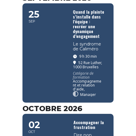
Quand la plainte
25
s’installe dans
l’équipe :
SEP
recréer une
dynamique
d’engagement
Le syndrome
de Caliméro
9 h 30 min
52 Rue Luther,
1000 Bruxelles
Catégorie de
formation
Accompagneme
nt et relation
d'aide,
Manager
OCTOBRE 2026
Accompagner la
02
frustration
OCT
Dire non,