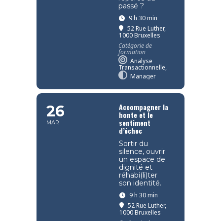
passé ?
9 h 30 min
52 Rue Luther,
1000 Bruxelles
Catégorie de
formation
Analyse
Transactionnelle,
Manager
Accompagner la
26
honte et le
sentiment
MAR
d’échec
Sortir du
silence, ouvrir
un espace de
dignité et
réhabi(li)ter
son identité.
9 h 30 min
52 Rue Luther,
1000 Bruxelles