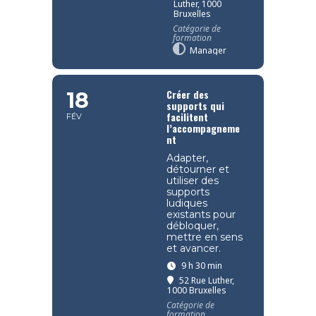
Luther, 1000
Bruxelles
Catégorie de
formation
Manager
Créer des
18
supports qui
facilitent
FÉV
l’accompagneme
nt
Adapter,
détourner et
utiliser des
supports
ludiques
existants pour
débloquer,
mettre en sens
et avancer.
9 h 30 min
52 Rue Luther,
1000 Bruxelles
Catégorie de
formation