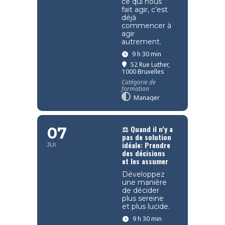
ce qui nous
fait agir, c’est
déjà
commencer à
agir
autrement.
9 h 30 min
52 Rue Luther,
1000 Bruxelles
Catégorie de
formation
Manager
⚖️ Quand il n’y a
07
pas de solution
idéale: Prendre
JUI
des décisions
et les assumer
Développez
une manière
de décider
plus sereine
et plus lucide.
9 h 30 min