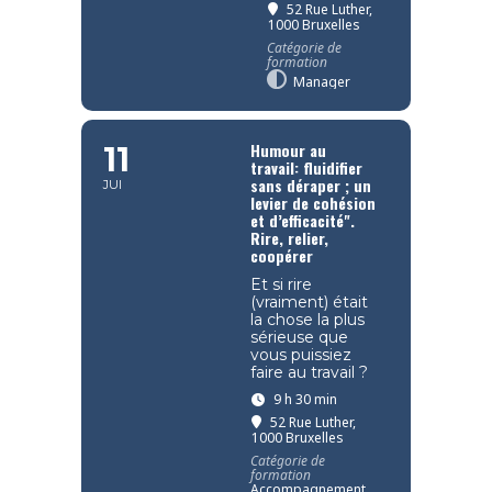
52 Rue Luther,
1000 Bruxelles
Catégorie de
formation
Manager
Humour au
11
travail: fluidifier
sans déraper ; un
JUI
levier de cohésion
et d’efficacité".
Rire, relier,
coopérer
Et si rire
(vraiment) était
la chose la plus
sérieuse que
vous puissiez
faire au travail ?
9 h 30 min
52 Rue Luther,
1000 Bruxelles
Catégorie de
formation
Accompagnement