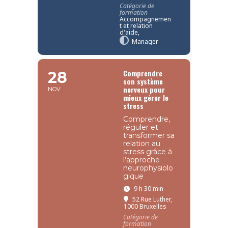
Catégorie de
formation
Accompagnemen
t et relation
d'aide,
Manager
Comprendre
28
son système
nerveux pour
NOV
mieux gérer le
stress
Comprendre,
réguler et
transformer sa
relation au
stress grâce à
l’approche
neurophysiolo
gique
9 h 30 min
52 Rue Luther,
1000 Bruxelles
Catégorie de
formation