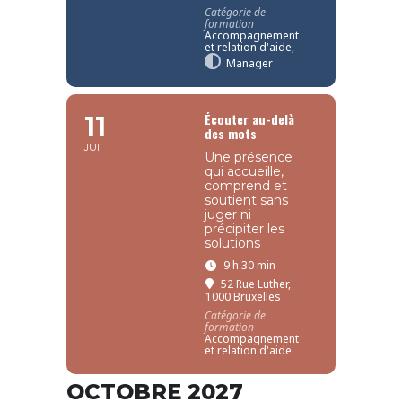
Catégorie de
formation
Accompagnement
et relation d'aide,
Manager
Écouter au-delà
11
des mots
JUI
Une présence
qui accueille,
comprend et
soutient sans
juger ni
précipiter les
solutions
9 h 30 min
52 Rue Luther,
1000 Bruxelles
Catégorie de
formation
Accompagnement
et relation d'aide
OCTOBRE 2027