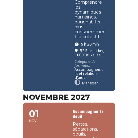
Comprendre
les
dynamiques
humaines,
pour habiter
plus
consciemmen
t le collectif.
9 h 30 min
52 Rue Luther,
1000 Bruxelles
Catégorie de
formation
Accompagneme
nt et relation
d'aide,
Manager
NOVEMBRE 2027
Accompagner le
01
deuil
NOV
Pertes,
séparations,
deuils,