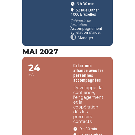
9 h 30 min
52 Rue Luther,
1000 Bruxelles
Catégorie de
formation
Accompagnement
et relation d'aide,
Manager
MAI 2027
Créer une
24
alliance avec les
personnes
MAI
accompagnées
Développer la
confiance,
l’engagement
et la
coopération
dès les
premiers
contacts.
9 h 30 min