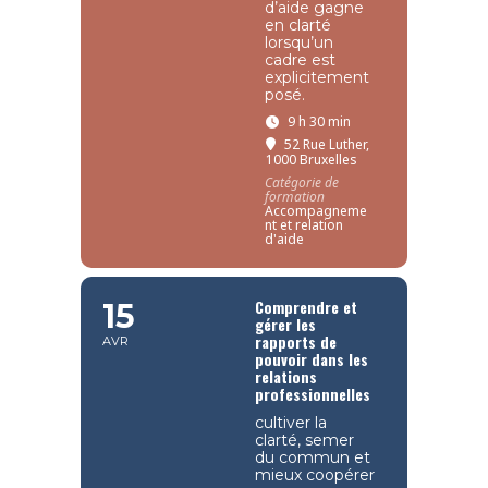
d’aide gagne
en clarté
lorsqu’un
cadre est
explicitement
posé.
9 h 30 min
52 Rue Luther,
1000 Bruxelles
Catégorie de
formation
Accompagneme
nt et relation
d'aide
Comprendre et
15
gérer les
rapports de
AVR
pouvoir dans les
relations
professionnelles
cultiver la
clarté, semer
du commun et
mieux coopérer