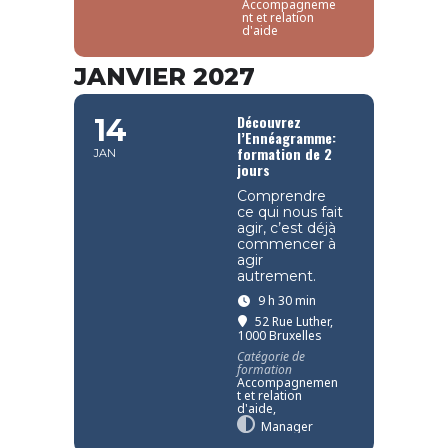
Accompagneme
nt et relation
d'aide
JANVIER 2027
Découvrez
14
l’Ennéagramme:
formation de 2
JAN
jours
Comprendre
ce qui nous fait
agir, c’est déjà
commencer à
agir
autrement.
9 h 30 min
52 Rue Luther,
1000 Bruxelles
Catégorie de
formation
Accompagnemen
t et relation
d'aide,
Manager