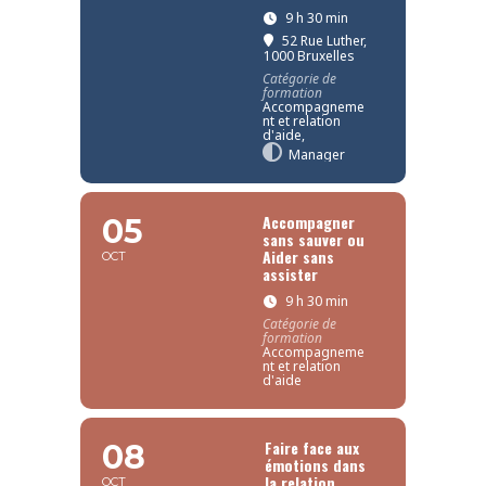
9 h 30 min
52 Rue Luther,
1000 Bruxelles
Catégorie de
formation
Accompagneme
nt et relation
d'aide,
Manager
Accompagner
05
sans sauver ou
Aider sans
OCT
assister
9 h 30 min
Catégorie de
formation
Accompagneme
nt et relation
d'aide
Faire face aux
08
émotions dans
la relation
OCT