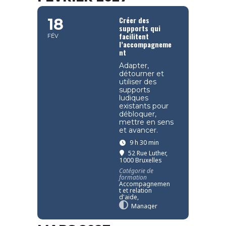
Créer des
18
supports qui
facilitent
FÉV
l’accompagneme
nt
Adapter,
détourner et
utiliser des
supports
ludiques
existants pour
débloquer,
mettre en sens
et avancer.
9 h 30 min
52 Rue Luther,
1000 Bruxelles
Catégorie de
formation
Accompagnemen
t et relation
d'aide,
Manager