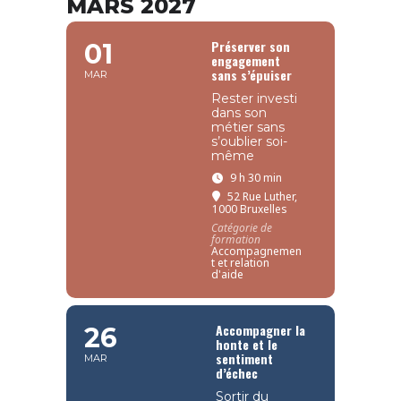
MARS 2027
Préserver son
01
engagement
sans s’épuiser
MAR
Rester investi
dans son
métier sans
s’oublier soi-
même
9 h 30 min
52 Rue Luther,
1000 Bruxelles
Catégorie de
formation
Accompagnemen
t et relation
d'aide
Accompagner la
26
honte et le
sentiment
MAR
d’échec
Sortir du