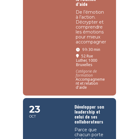
d’aide
De l’émotion
à l’action.
Décrypter et
comprendre
les émotions
pour mieux
accompagner
9 h 30 min
52 Rue
Luther, 1000
Bruxelles
Catégorie de
formation
Accompagneme
nt et relation
d'aide
Développer son
23
leadership et
celui de ses
OCT
collaborateurs
Parce que
chacun porte