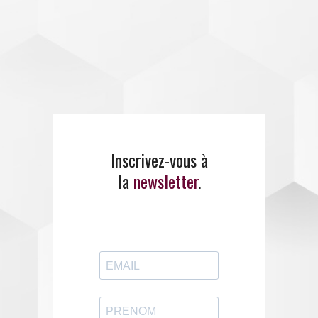
Inscrivez-vous à
la
newsletter
.
E
MANCI
PE
propose un
large panel de
formations
.
ENTREZ EN CONTACT
AVEC EMANCIPE