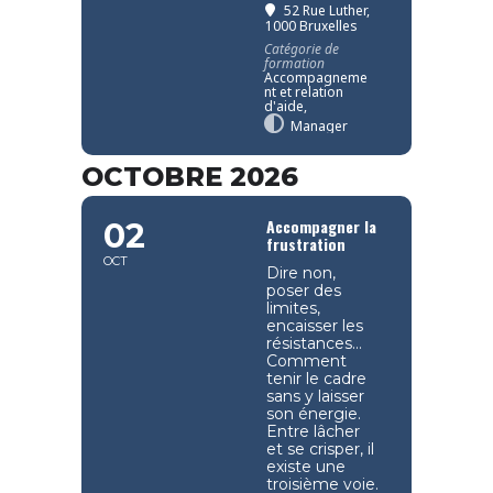
52 Rue Luther,
1000 Bruxelles
Catégorie de
formation
Accompagneme
nt et relation
d'aide,
Manager
OCTOBRE 2026
Accompagner la
02
frustration
OCT
Dire non,
poser des
limites,
encaisser les
résistances…
Comment
tenir le cadre
sans y laisser
son énergie.
Entre lâcher
et se crisper, il
existe une
troisième voie.