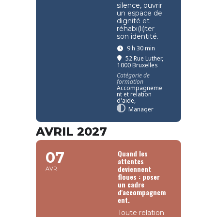
silence, ouvrir
un espace de
dignité et
réhabi(li)ter
son identité.
9 h 30 min
52 Rue Luther,
1000 Bruxelles
Catégorie de
formation
Accompagneme
nt et relation
d'aide,
Manager
AVRIL 2027
Quand les
07
attentes
deviennent
AVR
floues : poser
un cadre
d'accompagnem
ent.
Toute relation