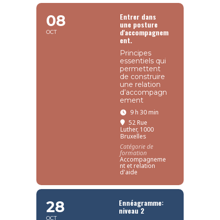
Entrer dans
08
une posture
d'accompagnem
OCT
ent.
Principes
essentiels qui
permettent
de construire
une relation
d’accompagn
ement
9 h 30 min
52 Rue
Luther, 1000
Bruxelles
Catégorie de
formation
Accompagneme
nt et relation
d'aide
Ennéagramme:
28
niveau 2
OCT