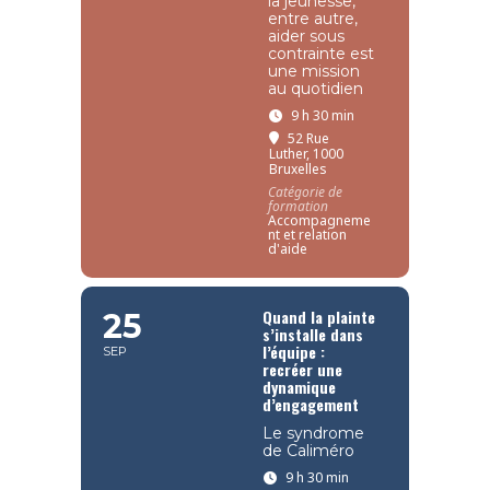
la jeunesse,
entre autre,
aider sous
contrainte est
une mission
au quotidien
9 h 30 min
52 Rue
Luther, 1000
Bruxelles
Catégorie de
formation
Accompagneme
nt et relation
d'aide
Quand la plainte
25
s’installe dans
l’équipe :
SEP
recréer une
dynamique
d’engagement
Le syndrome
de Caliméro
9 h 30 min