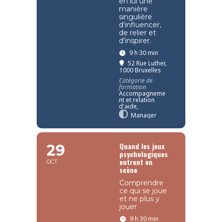
en lui une
manière
singulière
d’influencer,
de relier et
d’inspirer.
9 h 30 min
52 Rue Luther,
1000 Bruxelles
Catégorie de
formation
Accompagneme
nt et relation
d'aide,
Manager
Quand les jeux
29
psychologiques
entrent en
OCT
scène
Comprendre
ce qui se joue
et ne plus y
jouer
9 h 30 min