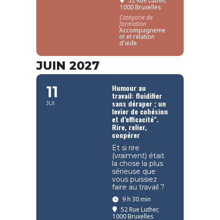
52 Rue Luther,
1000 Bruxelles
Catégorie de
formation
Accompagneme
nt et relation
d'aide
JUIN 2027
Humour au
11
travail: fluidifier
sans déraper ; un
JUI
levier de cohésion
et d’efficacité".
Rire, relier,
coopérer
Et si rire
(vraiment) était
la chose la plus
sérieuse que
vous puissiez
faire au travail ?
9 h 30 min
52 Rue Luther,
1000 Bruxelles