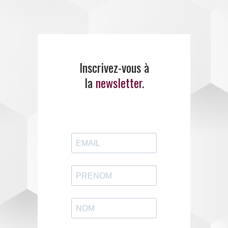
Inscrivez-vous à
E
MANCI
PE
propose un
la
newsletter
.
large panel de
formations
.
ENTREZ EN CONTACT
AVEC EMANCIPE