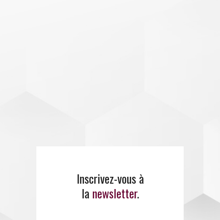
Inscrivez-vous à
E
MANCI
PE
propose un
la
newsletter
.
large panel de
formations
.