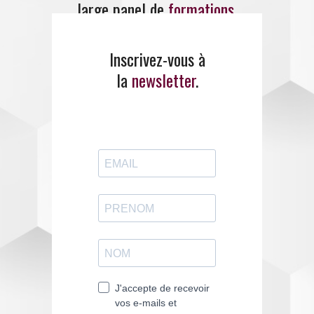
large panel de
formations
.
Inscrivez-vous à
ENTREZ EN CONTACT
AVEC EMANCIPE
la
newsletter
.