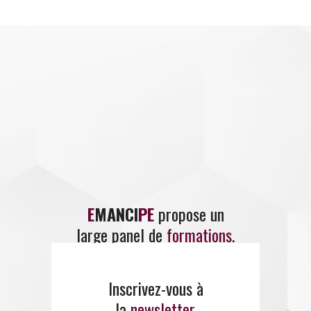
E
MANCI
PE
propose un
large panel de
formations
.
Inscrivez-vous à
ENTREZ EN CONTACT
AVEC EMANCIPE
la
newsletter
.