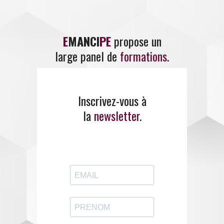
E
MANCI
PE
propose un
large panel de
formations
.
ENTREZ EN CONTACT
Inscrivez-vous à
AVEC EMANCIPE
la
newsletter
.