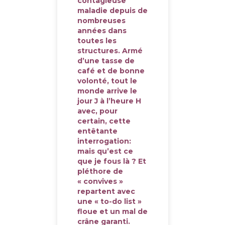
contagieuse
maladie depuis de
nombreuses
années dans
toutes les
structures. Armé
d’une tasse de
café et de bonne
volonté, tout le
monde arrive le
jour J à l’heure H
avec, pour
certain, cette
entêtante
interrogation:
mais qu’est ce
que je fous là ? Et
pléthore de
« convives »
repartent avec
une « to-do list »
floue et un mal de
crâne garanti.