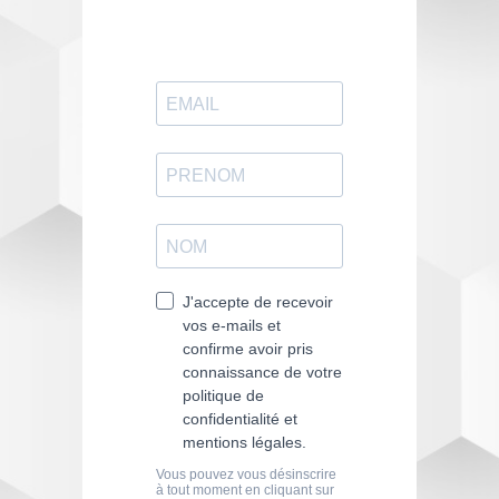
E
MANCI
PE
propose un
large panel de
formations
.
ENTREZ EN CONTACT
AVEC EMANCIPE