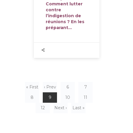
Comment lutter
contre
l’indigestion de
réunions ? En les
préparant…
« First
‹ Prev
6
7
8
9
10
11
12
Next ›
Last »