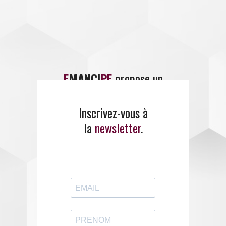
E
MANCI
PE
propose un
large panel de
formations
.
Inscrivez-vous à
la
newsletter
.
ENTREZ EN CONTACT
AVEC EMANCIPE