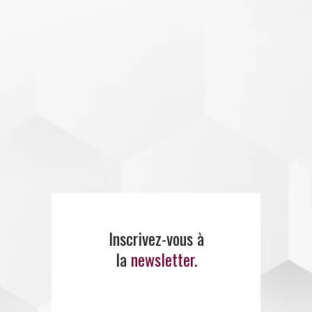
E
MANCI
PE
propose un
large panel de
formations
.
Inscrivez-vous à
la
newsletter
.
ENTREZ EN CONTACT
AVEC EMANCIPE