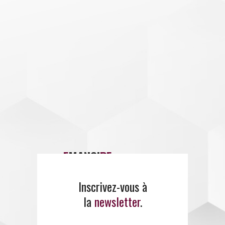
E
MANCI
PE
propose un
large panel de
formations
.
Inscrivez-vous à
la
newsletter
.
ENTREZ EN CONTACT
AVEC EMANCIPE