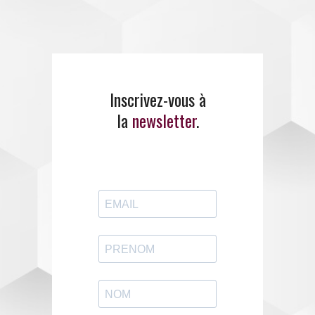
Inscrivez-vous à
la
newsletter
.
E
MANCI
PE
propose un
large panel de
formations
.
ENTREZ EN CONTACT
AVEC EMANCIPE