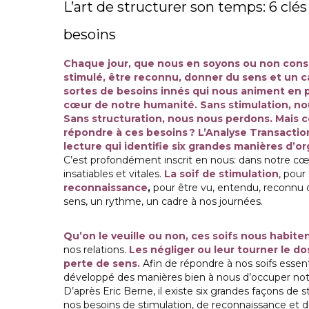
L’art de structurer son temps: 6 cl
besoins
Chaque jour, que nous en soyons ou non consc
stimulé, être reconnu, donner du sens et un c
sortes de besoins innés qui nous animent en p
cœur de notre humanité. Sans stimulation, n
Sans structuration, nous nous perdons. Mai
répondre à ces besoins ? L’Analyse Transactio
lecture qui identifie six grandes manières d’or
C’est profondément inscrit en nous: dans notre cœu
insatiables et vitales.
La soif de stimulation
, pour
reconnaissance
,
pour être vu, entendu, reconnu 
sens, un rythme, un cadre à nos journées.
Qu’on le veuille ou non, ces soifs nous habite
nos relations.
Les négliger ou leur tourner le dos,
perte de sens.
Afin de répondre à nos soifs essen
développé des manières bien à nous d’occuper notr
D’après Eric Berne, il existe six grandes façons de 
nos besoins de stimulation, de reconnaissance et de