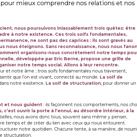
és pour mieux comprendre nos relations et nos
ient, nous poursuivons inlassablement trois quêtes: être
adre à notre existence. Ces trois soifs fondamentales,
ermanence, ne sont pas des caprices : ils sont gravés au
ous nous éteignons. Sans reconnaissance, nous nous fanon
s comment organisons-nous concrètement notre temps pou
nnelle, développée par Eric Berne, propose une grille de
ganiser notre temps social. Allons à leur rencontre.
r et notre âme ; trois soifs fondamentales nous traversent,
 sentir que l’on est vivant, connecté au monde.
La soif de
dans notre existence.
La soif de structuration
, pour donner un
nt et nous guident
: ils façonnent nos comportements, nos choi
 c’est ouvrir la porte à l’ennui, au désordre intérieur, à la
tielles, nous avons donc tous, souvent sans même y penser,
e temps et de créer du lien avec ceux qui nous entourent.
structurer notre quotidien. Chacune tente, à sa manière, de nourri
 structuration.