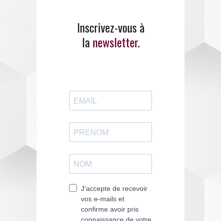
Inscrivez-vous à
ENTREZ EN CONTACT
AVEC EMANCIPE
la
newsletter
.