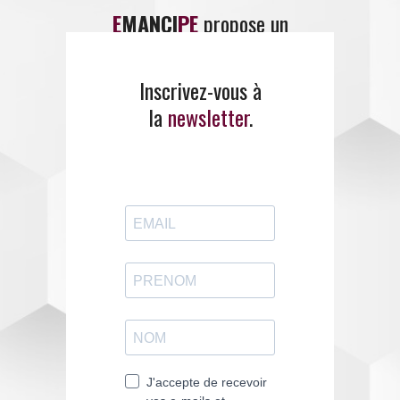
E
MANCI
PE
propose un
large panel de
formations
.
Inscrivez-vous à
la
newsletter
.
ENTREZ EN CONTACT
AVEC EMANCIPE